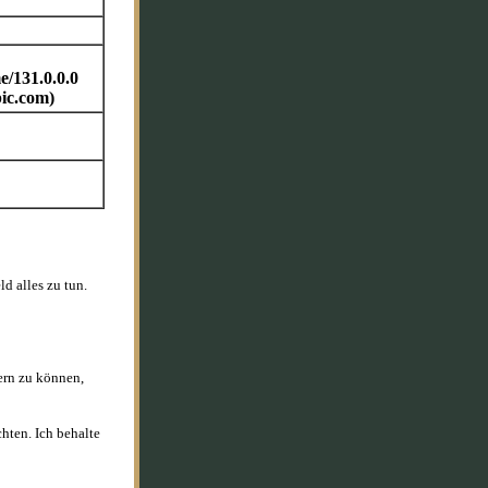
/131.0.0.0
ic.com)
d alles zu tun.
fern zu können,
hten. Ich behalte