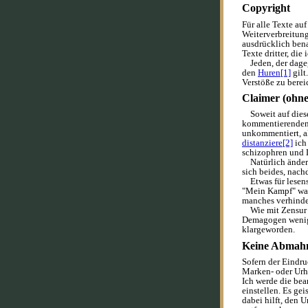
Copyright
Für alle Texte auf
Weiterverbreitun
ausdrücklich bena
Texte dritter, die
Jeden, der dagege
den
Huren[1]
gilt
Verstöße zu berei
Claimer (ohne
Soweit auf diesen
kommentierenden 
unkommentiert, a
distanziere[2]
ich
schizophren und 
Natürlich ändert 
sich beides, nach
Etwas für lesens
"Mein Kampf" war 
manches verhinde
Wie mit Zensur u
Demagogen weniger 
klargeworden.
Keine Abmahn
Sofern der Eindru
Marken- oder Urhe
Ich werde die bea
einstellen. Es gei
dabei hilft, den 