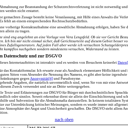
 Abmahnung zur Beanstandung der Schutzrechtsverletzung ist nicht notwendig und
n werden nicht erstattet.
r gemachten Zusage besteht keine Veranlassung, mit Hilfe eines Anwalts die Verl
Es fehlt an einem entsprechenden Rechtsschutzbedürfnis.
hne vorherige Kontaktaufnahme eine anwaltliche Abmahnung erfolgen, haben Sie d
n allein zu tragen.
e sind eng angelehnt an eine Vorlage von Vera Lengsfeld. Ob sie vor Gericht Best
len. Ich bin mir nicht einmal sicher, daß Gerichtsurteile auf diesem Gebiet besser v
ines Zufallsgenerators. Auf jeden Fall aber werde ich versuchten Schutzgelderpre
t kampflos nachgeben sondern mindestens versuchen, Widerstand zu leisten.
m Datenschutz und zur DSGVO
dieses Internetauftrittes ist interaktiv und es werden von Besuchern keinerlei
Daten[
ür das Kontaktformular. Ich erwarte zwar als Ausdruck elementarer Höflichkeit und
 guten Sitten vom Absender die Nennung des Namens, es gibt aber keine irgendwie 
schränkungen gegen
Anonymität[4]
und Pseudonyme.
hende Angaben, die natürlich unvermeidlich sind, wenn Sie von mir eine Antwort
 diesem Zweck verwendet und nie an Dritte weitergegeben.
alle Texte und Erläuterungen zur DSGVO für Bürger mit durchschnittlichen Sprachk
ndlich oder sinnlos. Soweit erkennbar dient sie allein der Einschüchterung und sch
eihilfe und Subvention für die Abmahnmafia darzustellen. In keinem totalitären Sys
etze zur Unterdrückung kritischer Meinungen, sondern es wurde immer mit allgeme
ine Atmosphäre der Angst und Unsicherheit geschaffen. Die DSGVO steht allem An
ition.
nach oben