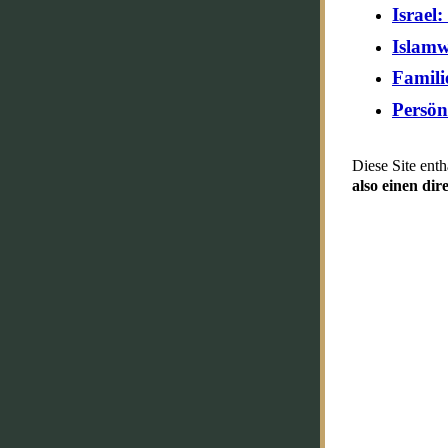
Israel
Islamw
Famili
Persön
Diese Site enth
also einen di