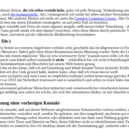
 diesen Seiten,
die ich selbst verfaßt habe
, gebe ich jede Nutzung, Veränderung un
g, auch
die kommerzielle
, frei, vorausgesetzt ich werde bei allen solchen Verwendu
nnt. Mit anderen Worten ich stelle sie unter die
Creative Commons Lizenz
. Das Ur
 ich hier mit deren Erlaubnis wiedergebe, ist auf jeden Fall zu beachten.
n verstößt und Texte als seine eigenen ausgibt, trifft meine tiefste Verachtung – d
. Ganz gewiß werde ich aber darauf verzichten, eben diese Huren durch juristische 
chern, und mich auf die öffentliche Bloßstellung beschränken.
 Dis-)
 Seiten zu externen Angeboten verlinkt wird, geschieht das im allgemeinen in Fo
Hinweises. Dabei gibt eben dieser Kommentar meine Meinung wieder. Steht der L
lso mit einem impliziten
"Das ist eine lesenswerte Seite"
(warum sonst sollte ich ih
 mich vom Inhalt selbstverständlich
nicht
– schließlich bin ich nicht behandlungsb
Duckmäusertum und Heuchelei hat unsere Welt bereits genug.
das nichts daran, daß ich auf Gestaltung und Inhalt fremder Seiten keinerlei Einf
dem ich den Link gesetzt habe, ändern kann, ohne daß ich etwas davon weiß.
wert zu halten und zum Lesen zu empfehlen bedeutet zudem keineswegs gleicher 
vor 1933 mit Sicherheit lesenswert und es tatsächlich und selbst zu lesen hätte d
rn können.
nwissend gehaltene Menschen kritischer und verantwortlicher entscheiden könn
anfällig sein sollen als solche, die sich frei informieren dürfen, ist mir ohnehin n
ung ohne vorherigen Kontakt
ck entsteht, daß auf dieser Webseite möglicherweise Schutzrechte verletzt werden, 
berrechte verstoßen wird, werden Sie gebeten, mir dies umgehend, am besten per e
nstandete Passage sofort löschen oder abändern und erst dann nach Prüfung gegebe
stern viele Texte und Dateien im Netz, deren Urheber nicht zu identifizieren sind. F
Urheber zu ermitteln, bin ich dankbar, damit ich die Zustimmung ggf. einholen oder 