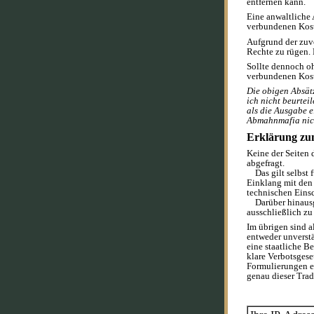
entfernen kann.
Eine anwaltliche
verbundenen Koste
Aufgrund der zuvo
Rechte zu rügen. 
Sollte dennoch o
verbundenen Koste
Die obigen Absätz
ich nicht beurtei
als die Ausgabe e
Abmahnmafia nich
Erklärung zu
Keine der Seiten 
abgefragt.
Das gilt selbst f
Einklang mit den
technischen Ein
Darüber hinausge
ausschließlich zu
Im übrigen sind 
entweder unverstä
eine staatliche B
klare Verbotsges
Formulierungen e
genau dieser Trad