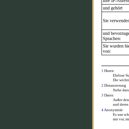
Ihre IP-Adress
und gehört
Sie verwende
und bevorzug
Sprachen:
Sie wurden hie
von:
1
Huren
Ehrlose Su
Die wicht
2
Distanzierung
Siehe daz
3
Daten
Außer dene
und deren
4
Anonymität
Es war sc
mir vor, 