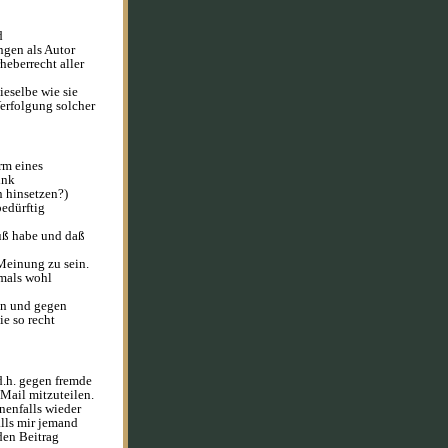
d
ngen als Autor
heberrecht aller
ieselbe wie sie
Verfolgung solcher
rm eines
ink
n hinsetzen?)
edürftig
luß habe und daß
Meinung zu sein.
amals wohl
en und gegen
ie so recht
d.h. gegen fremde
Mail mitzuteilen.
nenfalls wieder
alls mir jemand
den Beitrag