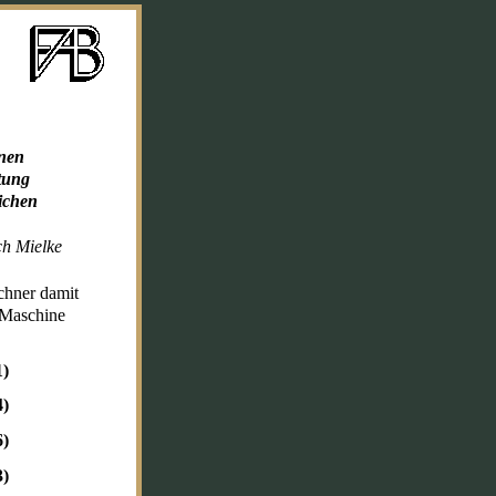
enen
tung
ichen
ch Mielke
chner damit
n Maschine
1)
4)
6)
3)