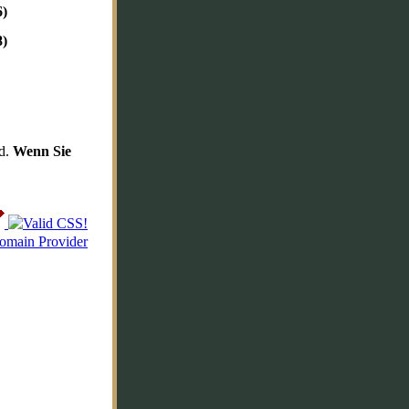
6)
8)
–
–
nd.
Wenn Sie