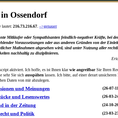
 in Ossendorf
 lautet:
216.73.216.67
.
–>genauer
te Mitläufer oder Sympathisanten feindlich-negativer Kräfte, bei d
ehlender Voraussetzungen oder aus anderen Gründen von der Einlei
htlicher Maßnahmen abgesehen wird, sind unter Nutzung aller rechtl
eiten nachhaltig zu disziplinieren.
Eri
ript aktiviert. Ich hoffe, es ist Ihnen klar
wie angreifbar
Sie Ihren Re
 sehr Sie sich
ausspähen
lassen. Ich bitte, auf einer derart unsichere
chen Daten von mir abzulegen.
ssionen und Meinungen
(26-07-1
ücke und Lesenswertes
(26-03-2
nd in der Zeitung
(24-10-2
echt und Politik
(23-03-2