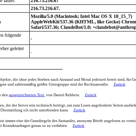
e lautet:
216.73.216.67
216.73.216.67.
Mozilla/5.0 (Macintosh; Intel Mac OS X 10_15_7)
n
AppleWebKit/537.36 (KHTML, like Gecko) Chrome
Safari/537.36; ClaudeBot/1.0; +claudebot@anthrop
en folgende
.
rher geleitet
.
bjekte, die ohne jedes Streben nach Anstand und Moral jederzeit bereit sind, für Gel
igste und zahlenmäßig größte Untergruppe sind die Rechtsanwälte.
Zurück
u den
ausgezeichneten Text
von Daniel Rehbein.
Zurück
n, die der Server rein technisch beötigt, um zum Lesen angeforderte Seiten auslie
 Übermittlung ich nicht unterbinden kann.
Zurück
hon immer eine der Grundregeln des Anstandes, anonyme Briefe ungelesen zu vernic
mit Kontaktanfragen genau so zu verfahren.
Zurück