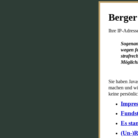
Berger
Ihre IP-Adresse
Sogenann
wegen f
strafrec
Möglichk
Sie haben Javasc
machen und wie
keine persönli
Impre
Fundst
Es sta
(Un-)R