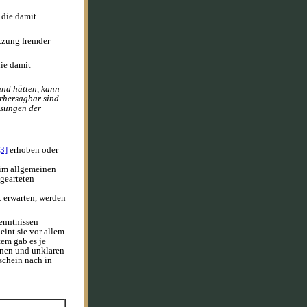
 die damit
etzung fremder
ie damit
and hätten, kann
orhersagbar sind
ssungen der
3]
erhoben oder
 im allgemeinen
gearteten
 erwarten, werden
enntnissen
eint sie vor allem
tem gab es je
inen und unklaren
schein nach in