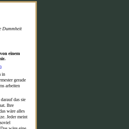
lte Dummheit
 von einem
mir.
m
 in
Semester gerade
ms arbeiten
 darauf das sie
at. Ihre
das wäre alles
ze. Jeder meint
soviel
 Das wäre eine