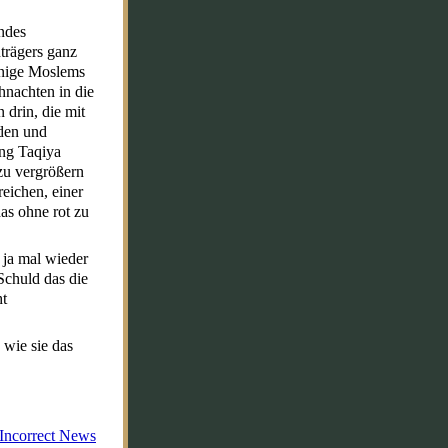
ndes
nträgers ganz
inige Moslems
hnachten in die
drin, die mit
uden und
ung Taqiya
 zu vergrößern
eichen, einer
as ohne rot zu
ja mal wieder
 Schuld das die
ht
 wie sie das
y Incorrect News