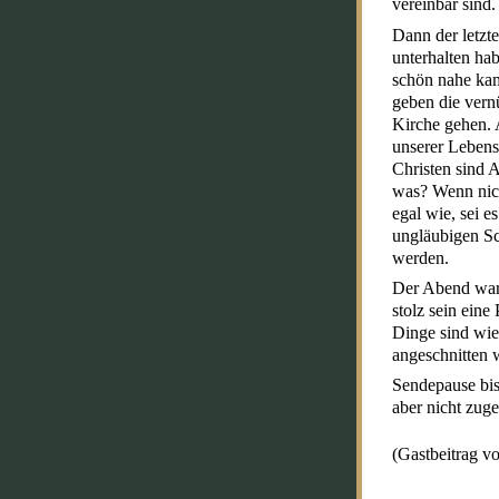
vereinbar sind.
Dann der letzt
unterhalten ha
schön nahe kam
geben die vernü
Kirche gehen. 
unserer Lebens
Christen sind 
was? Wenn nich
egal wie, sei 
ungläubigen Sc
werden.
Der Abend war
stolz sein eine
Dinge sind wie 
angeschnitten w
Sendepause bis
aber nicht zug
(Gastbeitrag v