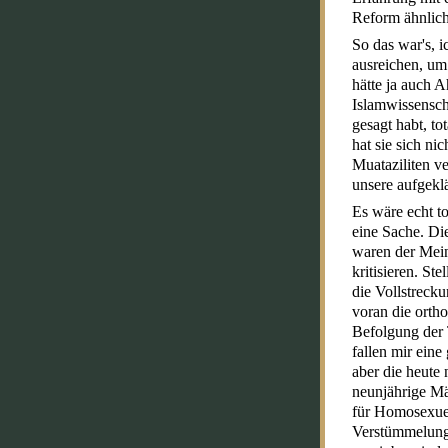
Reform ähnlich
So das war's, i
ausreichen, um
hätte ja auch 
Islamwissensch
gesagt habt, to
hat sie sich n
Muataziliten ve
unsere aufgeklä
Es wäre echt to
eine Sache. Die
waren der Meinu
kritisieren. S
die Vollstrecku
voran die ortho
Befolgung der 
fallen mir ein
aber die heute 
neunjährige Mä
für Homosexuel
Verstümmelung 