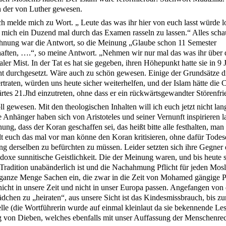
 der von Luther gewesen.
ch melde mich zu Wort. „ Leute das was ihr hier von euch lasst würde l
 mich ein Duzend mal durch das Examen rasseln zu lassen.“ Alles sch
Ahnung war die Antwort, so die Meinung „Glaube schon 11 Semester
aften, ….“, so meine Antwort. „Nehmen wir nur mal das was ihr über 
taler Mist. In der Tat es hat sie gegeben, ihren Höhepunkt hatte sie in 9 
icht durchgesetzt. Wäre auch zu schön gewesen. Einige der Grundsätze d
rtraten, würden uns heute sicher weiterhelfen, und der Islam hätte die 
rtes 21.Jhd einzutreten, ohne dass er ein rückwärtsgewandter Störenfri
ll gewesen. Mit den theologischen Inhalten will ich euch jetzt nicht lan
 Anhänger haben sich von Aristoteles und seiner Vernunft inspirieren l
ng, dass der Koran geschaffen sei, das heißt bitte alle festhalten, ma
tellt euch das mal vor man könne den Koran kritisieren, ohne dafür Tod
ng derselben zu befürchten zu müssen. Leider setzten sich ihre Gegner 
doxe sunnitische Geistlichkeit. Die der Meinung waren, und bis heute s
Tradition unabänderlich ist und die Nachahmung Pflicht für jeden Mos
e ganze Menge Sachen ein, die zwar in die Zeit von Mohamed gängige P
nicht in unsere Zeit und nicht in unser Europa passen. Angefangen von 
dchen zu „heiraten“, aus unsere Sicht ist das Kindesmissbrauch, bis zu
le (die Wortführerin wurde auf einmal kleinlaut da sie bekennende Lesb
von Dieben, welches ebenfalls mit unser Auffassung der Menschenrec