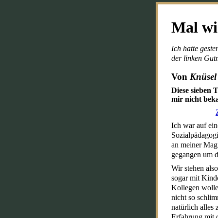
Mal wi
Ich hatte gest
der linken Gut
Von
Knüsel
Diese sieben 
mir nicht be
Ich war auf ei
Sozialpädagogik
an meiner Magi
gegangen um di
Wir stehen also
sogar mit Kind
Kollegen wolle
nicht so schli
natürlich alles
Erfahrung mit 