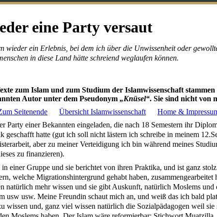
eder eine Party versaut
ern wieder ein Erlebnis, bei dem ich über die Unwissenheit oder gewol
menschen in diese Land hätte schreiend weglaufen können.
Texte zum Islam und zum Studium der Islamwissenschaft stammen
kannten Autor unter dem Pseudonym
„Knüsel“
. Sie sind nicht von 
Zum Seitenende
Übersicht Islamwissenschaft
Home & Impressu
ner Party einer Bekannten eingeladen, die nach 18 Semestern ihr Diplom
 geschafft hatte (gut ich soll nicht lästern ich schreibe in meinem 12.
sterarbeit, aber zu meiner Verteidigung ich bin während meines Studiu
eses zu finanzieren).
 in einer Gruppe und sie berichtet von ihren Praktika, und ist ganz stolz
ern, welche Migrationshintergrund gehabt haben, zusammengearbeitet h
n natürlich mehr wissen und sie gibt Auskunft, natürlich Moslems und 
mm usw usw. Meine Freundin schaut mich an, und weiß das ich bald plat
 zu wissen und, ganz viel wissen natürlich die Sozialpädagogen weil sie 
den Moslems haben. Der Islam wäre reformierbar: Stichwort Muatzilla.