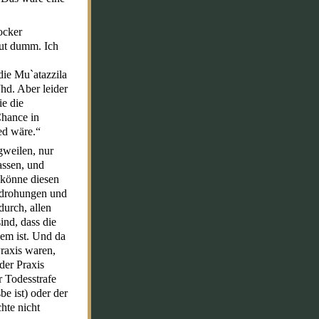
ocker
aut dumm. Ich
die Mu`atazzila
Jhd. Aber leider
ie die
Chance in
ed wäre.“
gweilen, nur
assen, und
n könne diesen
esdrohungen und
durch, allen
ind, dass die
lem ist. Und da
raxis waren,
der Praxis
r Todesstrafe
e ist) oder der
hte nicht