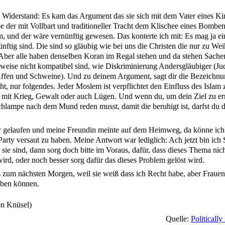
e Widerstand: Es kam das Argument das sie sich mit dem Vater eines Ki
be der mit Vollbart und traditioneller Tracht dem Klischee eines Bombe
, und der wäre vernünftig gewesen. Das konterte ich mit: Es mag ja e
nftig sind. Die sind so gläubig wie bei uns die Christen die nur zu Wei
Aber alle haben denselben Koran im Regal stehen und da stehen Sachen 
weise nicht kompatibel sind, wie Diskriminierung Andersgläubiger (J
Affen und Schweine). Und zu deinem Argument, sagt dir die Bezeichn
t, nur folgendes. Jeder Moslem ist verpflichtet den Einfluss des Islam
es mit Krieg, Gewalt oder auch Lügen. Und wenn du, um dein Ziel zu err
hlampe nach dem Mund reden musst, damit die beruhigt ist, darfst du d
 gelaufen und meine Freundin meinte auf dem Heimweg, da könne ich 
 Party versaut zu haben. Meine Antwort war lediglich: Ach jetzt bin ich
sie sind, dann sorg doch bitte im Voraus, dafür, dass dieses Thema nic
ird, oder noch besser sorg dafür das dieses Problem gelöst wird.
 zum nächsten Morgen, weil sie weiß dass ich Recht habe, aber Frauen
eben können.
on Knüsel)
Quelle:
Politicall