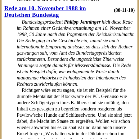
Rede am 10. November 1988 im
(88-11-10)
Deutschen Bundestag
Bundestagspräsident
Philipp Jenninger
hielt diese Rede
im Rahmen einer Gedenkveranstaltung am 10. November
1988, 50 Jahre nach den Pogromen der Reichskristallnacht.
Die Rede ging in die Geschichte ein, zumal sie auch
internationale Empörung auslöste, so dass sich der Redner
gezwungen sah, vom Amt des Bundestagspräsidenten
zurückzutreten. Besonders die ungeschickte Zitierweise
Jenningers sorgte damals für Missverständnisse. Die Rede
ist ein Beispiel dafür, wie wohlgemeinte Worte durch
mangelnde rhetorische Fähigkeiten den Intentionen des
Redners zuwiderlaufen können.
Richtiger wäre es zu sagen, sie ist ein Beispiel für die
dumpfe Mentalität der Blockwarte der PC. Genauso wie
andere Schlägertypen ihres Kalibers sind sie unfähig, den
Inhalt des gesagten zu begreifen sondern reagieren als
Pawlow'sche Hunde auf Schlüsselworte. Und sie sind jetzt
dabei, die Macht im Staate zu ergreifen. Wollen wir schon
wieder abwarten bis es zu spät ist und dann auch unsere
Enkel fragen „Was hätten wir in der Diktatur schon tun