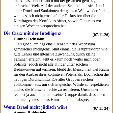
mit Abbas, sondern auch mit der gesamten gemäßigten
arabischen Welt. Auf der anderen Seite könnte sich Israel
unter Druck und Sanktionen der ganzen Welt wieder finden,
wenn es sich nicht ernsthaft der Diskussion über die
Kernfragen des Konfliktes öffnet, so wie Olmert es vor
einigen Wochen versprochen hat.
Die Crux mit der Intelligenz
(07-11-26)
Gunnar Heinsohn
Es gibt allerdings eine Grenze für das Wachstum
gemessener Intelligenz. Sind einmal die Hauptfaktoren wie
gute Lehrer und intensive Zuwendung durch kleine
Familien erreicht, geht es kaum noch weiter nach oben.
Solange jedoch nicht alle Kinder unter solchen
Bedingungen aufwachsen, bleibt der Menschheit viel Raum
für den Ausbau ihres kognitiven Potenzials. Doch schon die
heutigen Durchschnitts-IQs aller Gruppen reichen
vollkommen aus, um sich in gleicher Würde zu respektieren
und so die Menschenrechte zu realisieren. Unsereiner
rechnet ja auch innerhalb seiner Gruppe damit, dass einem
die Intelligentesten das Humanum nicht absprechen.
Wenn Israel nicht jüdisch wäre
(07-11-24)
Amnon Rubinstein