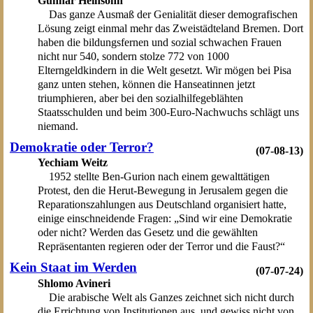
Gunnar Heinsohn
Das ganze Ausmaß der Genialität dieser demografischen
Lösung zeigt einmal mehr das Zweistädteland Bremen. Dort
haben die bildungsfernen und sozial schwachen Frauen
nicht nur 540, sondern stolze 772 von 1000
Elterngeldkindern in die Welt gesetzt. Wir mögen bei Pisa
ganz unten stehen, können die Hanseatinnen jetzt
triumphieren, aber bei den sozialhilfegeblähten
Staatsschulden und beim 300-Euro-Nachwuchs schlägt uns
niemand.
Demokratie oder Terror?
(07-08-13)
Yechiam Weitz
1952 stellte Ben-Gurion nach einem gewalttätigen
Protest, den die Herut-Bewegung in Jerusalem gegen die
Reparationszahlungen aus Deutschland organisiert hatte,
einige einschneidende Fragen: „Sind wir eine Demokratie
oder nicht? Werden das Gesetz und die gewählten
Repräsentanten regieren oder der Terror und die Faust?“
Kein Staat im Werden
(07-07-24)
Shlomo Avineri
Die arabische Welt als Ganzes zeichnet sich nicht durch
die Errichtung von Institutionen aus, und gewiss nicht von