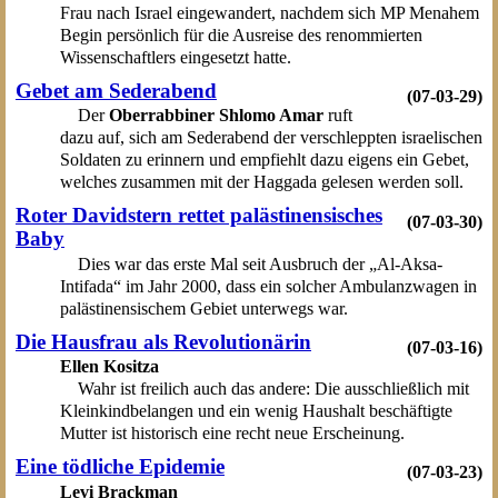
Frau nach Israel eingewandert, nachdem sich MP Menahem
Begin persönlich für die Ausreise des renommierten
Wissenschaftlers eingesetzt hatte.
Gebet am Sederabend
(07-03-29)
Der
Oberrabbiner Shlomo Amar
ruft
dazu auf, sich am Sederabend der verschleppten israelischen
Soldaten zu erinnern und empfiehlt dazu eigens ein Gebet,
welches zusammen mit der Haggada gelesen werden soll.
Roter Davidstern rettet palästinensisches
(07-03-30)
Baby
Dies war das erste Mal seit Ausbruch der „Al-Aksa-
Intifada“ im Jahr 2000, dass ein solcher Ambulanzwagen in
palästinensischem Gebiet unterwegs war.
Die Hausfrau als Revolutionärin
(07-03-16)
Ellen Kositza
Wahr ist freilich auch das andere: Die ausschließlich mit
Kleinkindbelangen und ein wenig Haushalt beschäftigte
Mutter ist historisch eine recht neue Erscheinung.
Eine tödliche Epidemie
(07-03-23)
Levi Brackman