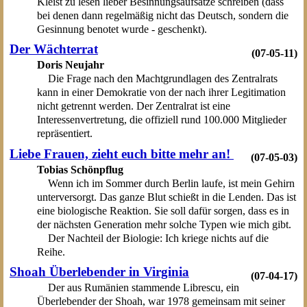
Kleist zu lesen lieber Besinnungsaufsätze schreiben (dass
bei denen dann regelmäßig nicht das Deutsch, sondern die
Gesinnung benotet wurde - geschenkt).
Der Wächterrat
(07-05-11)
Doris Neujahr
Die Frage nach den Machtgrundlagen des Zentralrats
kann in einer Demokratie von der nach ihrer Legitimation
nicht getrennt werden. Der Zentralrat ist eine
Interessenvertretung, die offiziell rund 100.000 Mitglieder
repräsentiert.
Liebe Frauen, zieht euch bitte mehr an!
(07-05-03)
Tobias Schönpflug
Wenn ich im Sommer durch Berlin laufe, ist mein Gehirn
unterversorgt. Das ganze Blut schießt in die Lenden. Das ist
eine biologische Reaktion. Sie soll dafür sorgen, dass es in
der nächsten Generation mehr solche Typen wie mich gibt.
Der Nachteil der Biologie: Ich kriege nichts auf die
Reihe.
Shoah Überlebender in Virginia
(07-04-17)
Der aus Rumänien stammende Librescu, ein
Überlebender der Shoah, war 1978 gemeinsam mit seiner