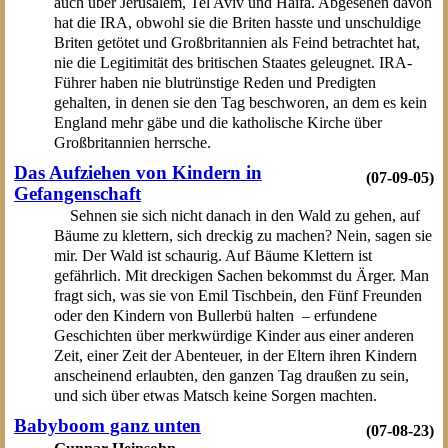
auch über Jerusalem, Tel Aviv und Haifa. Abgesehen davon
hat die IRA, obwohl sie die Briten hasste und unschuldige
Briten getötet und Großbritannien als Feind betrachtet hat,
nie die Legitimität des britischen Staates geleugnet. IRA-
Führer haben nie blutrünstige Reden und Predigten
gehalten, in denen sie den Tag beschworen, an dem es kein
England mehr gäbe und die katholische Kirche über
Großbritannien herrsche.
Das Aufziehen von Kindern in
(07-09-05)
Gefangenschaft
Sehnen sie sich nicht danach in den Wald zu gehen, auf
Bäume zu klettern, sich dreckig zu machen? Nein, sagen sie
mir. Der Wald ist schaurig. Auf Bäume Klettern ist
gefährlich. Mit dreckigen Sachen bekommst du Ärger. Man
fragt sich, was sie von Emil Tischbein, den Fünf Freunden
oder den Kindern von Bullerbü halten – erfundene
Geschichten über merkwürdige Kinder aus einer anderen
Zeit, einer Zeit der Abenteuer, in der Eltern ihren Kindern
anscheinend erlaubten, den ganzen Tag draußen zu sein,
und sich über etwas Matsch keine Sorgen machten.
Babyboom ganz unten
(07-08-23)