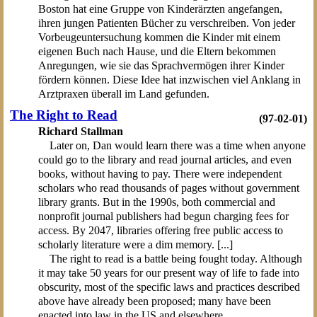
Boston hat eine Gruppe von Kinderärzten angefangen,
ihren jungen Patienten Bücher zu verschreiben. Von jeder
Vorbeugeuntersuchung kommen die Kinder mit einem
eigenen Buch nach Hause, und die Eltern bekommen
Anregungen, wie sie das Sprachvermögen ihrer Kinder
fördern können. Diese Idee hat inzwischen viel Anklang in
Arztpraxen überall im Land gefunden.
The Right to Read
(97-02-01)
Richard Stallman
Later on, Dan would learn there was a time when anyone
could go to the library and read journal articles, and even
books, without having to pay. There were independent
scholars who read thousands of pages without government
library grants. But in the 1990s, both commercial and
nonprofit journal publishers had begun charging fees for
access. By 2047, libraries offering free public access to
scholarly literature were a dim memory. [...]
The right to read is a battle being fought today. Although
it may take 50 years for our present way of life to fade into
obscurity, most of the specific laws and practices described
above have already been proposed; many have been
enacted into law in the US and elsewhere.