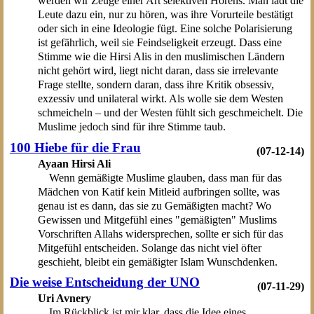
werden wir Zeuge einer Art selektiven Hörens. Man lädt die
Leute dazu ein, nur zu hören, was ihre Vorurteile bestätigt
oder sich in eine Ideologie fügt. Eine solche Polarisierung
ist gefährlich, weil sie Feindseligkeit erzeugt. Dass eine
Stimme wie die Hirsi Alis in den muslimischen Ländern
nicht gehört wird, liegt nicht daran, dass sie irrelevante
Frage stellte, sondern daran, dass ihre Kritik obsessiv,
exzessiv und unilateral wirkt. Als wolle sie dem Westen
schmeicheln – und der Westen fühlt sich geschmeichelt. Die
Muslime jedoch sind für ihre Stimme taub.
100 Hiebe für die Frau
(07-12-14)
Ayaan Hirsi Ali
Wenn gemäßigte Muslime glauben, dass man für das
Mädchen von Katif kein Mitleid aufbringen sollte, was
genau ist es dann, das sie zu Gemäßigten macht? Wo
Gewissen und Mitgefühl eines "gemäßigten" Muslims
Vorschriften Allahs widersprechen, sollte er sich für das
Mitgefühl entscheiden. Solange das nicht viel öfter
geschieht, bleibt ein gemäßigter Islam Wunschdenken.
Die weise Entscheidung der UNO
(07-11-29)
Uri Avnery
Im Rückblick ist mir klar, dass die Idee eines