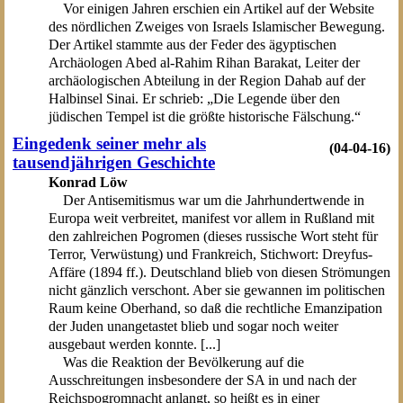
Vor einigen Jahren erschien ein Artikel auf der Website
des nördlichen Zweiges von Israels Islamischer Bewegung.
Der Artikel stammte aus der Feder des ägyptischen
Archäologen Abed al-Rahim Rihan Barakat, Leiter der
archäologischen Abteilung in der Region Dahab auf der
Halbinsel Sinai. Er schrieb: „Die Legende über den
jüdischen Tempel ist die größte historische Fälschung.“
Eingedenk seiner mehr als
(04-04-16)
tausendjährigen Geschichte
Konrad Löw
Der Antisemitismus war um die Jahrhundertwende in
Europa weit verbreitet, manifest vor allem in Rußland mit
den zahlreichen Pogromen (dieses russische Wort steht für
Terror, Verwüstung) und Frankreich, Stichwort: Dreyfus-
Affäre (1894 ff.). Deutschland blieb von diesen Strömungen
nicht gänzlich verschont. Aber sie gewannen im politischen
Raum keine Oberhand, so daß die rechtliche Emanzipation
der Juden unangetastet blieb und sogar noch weiter
ausgebaut werden konnte. [...]
Was die Reaktion der Bevölkerung auf die
Ausschreitungen insbesondere der SA in und nach der
Reichspogromnacht anlangt, so heißt es in einer