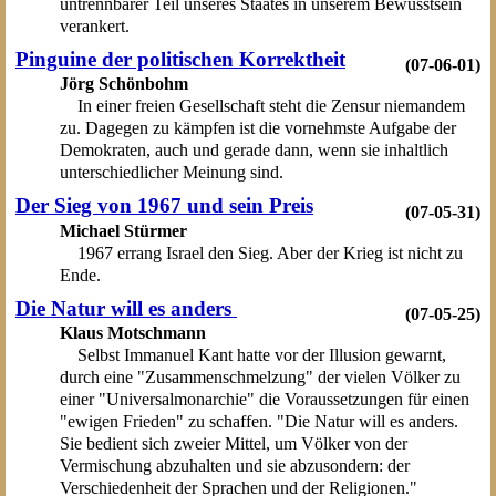
untrennbarer Teil unseres Staates in unserem Bewusstsein
verankert.
Pinguine der politischen Korrektheit
(07-06-01)
Jörg Schönbohm
In einer freien Gesellschaft steht die Zensur niemandem
zu. Dagegen zu kämpfen ist die vornehmste Aufgabe der
Demokraten, auch und gerade dann, wenn sie inhaltlich
unterschiedlicher Meinung sind.
Der Sieg von 1967 und sein Preis
(07-05-31)
Michael Stürmer
1967 errang Israel den Sieg. Aber der Krieg ist nicht zu
Ende.
Die Natur will es anders
(07-05-25)
Klaus Motschmann
Selbst Immanuel Kant hatte vor der Illusion gewarnt,
durch eine "Zusammenschmelzung" der vielen Völker zu
einer "Universalmonarchie" die Voraussetzungen für einen
"ewigen Frieden" zu schaffen. "Die Natur will es anders.
Sie bedient sich zweier Mittel, um Völker von der
Vermischung abzuhalten und sie abzusondern: der
Verschiedenheit der Sprachen und der Religionen."