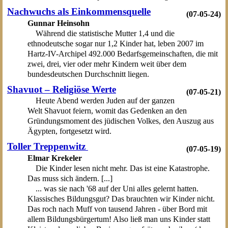
Nachwuchs als Einkommensquelle
(07-05-24)
Gunnar Heinsohn
Während die statistische Mutter 1,4 und die
ethnodeutsche sogar nur 1,2 Kinder hat, leben 2007 im
Hartz-IV-Archipel 492.000 Bedarfsgemeinschaften, die mit
zwei, drei, vier oder mehr Kindern weit über dem
bundesdeutschen Durchschnitt liegen.
Shavuot – Religiöse Werte
(07-05-21)
Heute Abend werden Juden auf der ganzen
Welt Shavuot feiern, womit das Gedenken an den
Gründungsmoment des jüdischen Volkes, den Auszug aus
Ägypten, fortgesetzt wird.
Toller Treppenwitz
(07-05-19)
Elmar Krekeler
Die Kinder lesen nicht mehr. Das ist eine Katastrophe.
Das muss sich ändern. [...]
... was sie nach '68 auf der Uni alles gelernt hatten.
Klassisches Bildungsgut? Das brauchten wir Kinder nicht.
Das roch nach Muff von tausend Jahren - über Bord mit
allem Bildungsbürgertum! Also ließ man uns Kinder statt